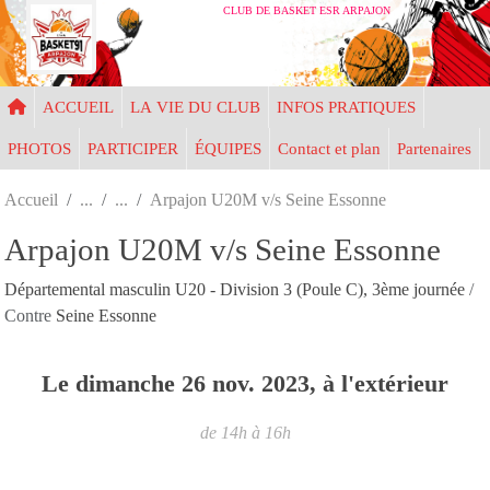
Panneau de gestion des cookies
CLUB DE BASKET ESR ARPAJON
ACCUEIL
LA VIE DU CLUB
INFOS PRATIQUES
PHOTOS
PARTICIPER
ÉQUIPES
Contact et plan
Partenaires
Accueil
Arpajon U20M v/s Seine Essonne
Arpajon U20M v/s Seine Essonne
Départemental masculin U20 - Division 3 (Poule C), 3ème journée
/
Contre
Seine Essonne
Le
dimanche
26
nov.
2023
, à l'extérieur
de 14h à 16h