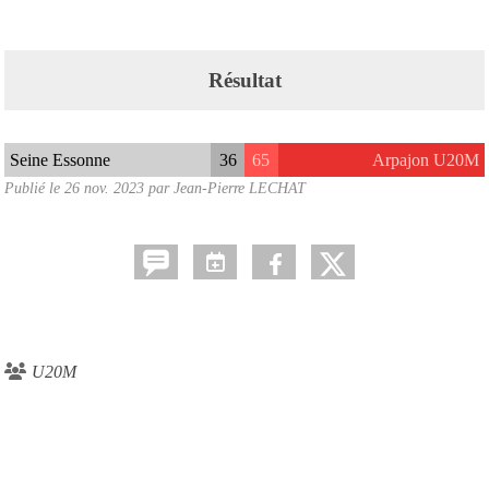
Résultat
Seine Essonne
36
65
Arpajon U20M
Publié le
26 nov. 2023
par Jean-Pierre LECHAT
U20M