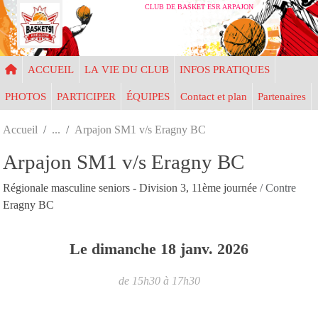
Panneau de gestion des cookies
CLUB DE BASKET ESR ARPAJON
ACCUEIL
LA VIE DU CLUB
INFOS PRATIQUES
PHOTOS
PARTICIPER
ÉQUIPES
Contact et plan
Partenaires
Accueil
Arpajon SM1 v/s Eragny BC
Arpajon SM1 v/s Eragny BC
Régionale masculine seniors - Division 3, 11ème journée
/ Contre
Eragny BC
Le
dimanche
18
janv.
2026
de 15h30 à 17h30